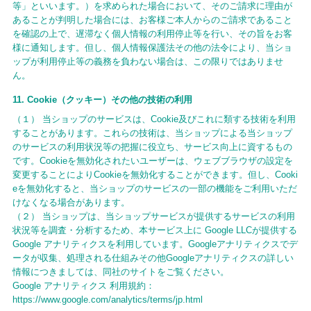
等」といいます。）を求められた場合において、そのご請求に理由が
あることが判明した場合には、お客様ご本人からのご請求であること
を確認の上で、遅滞なく個人情報の利用停止等を行い、その旨をお客
様に通知します。但し、個人情報保護法その他の法令により、当ショ
ップが利用停止等の義務を負わない場合は、この限りではありませ
ん。
11. Cookie（クッキー）その他の技術の利用
（１） 当ショップのサービスは、Cookie及びこれに類する技術を利用
することがあります。これらの技術は、当ショップによる当ショップ
のサービスの利用状況等の把握に役立ち、サービス向上に資するもの
です。Cookieを無効化されたいユーザーは、ウェブブラウザの設定を
変更することによりCookieを無効化することができます。但し、Cooki
eを無効化すると、当ショップのサービスの一部の機能をご利用いただ
けなくなる場合があります。
（２） 当ショップは、当ショップサービスが提供するサービスの利用
状況等を調査・分析するため、本サービス上に Google LLCが提供する
Google アナリティクスを利用しています。Googleアナリティクスでデ
ータが収集、処理される仕組みその他Googleアナリティクスの詳しい
情報につきましては、同社のサイトをご覧ください。
Google アナリティクス 利用規約：
https://www.google.com/analytics/terms/jp.html