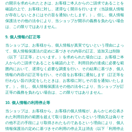
の開示を求められたときは、お客様ご本人からのご請求であることを
確認の上で、お客様に対し、遅滞なく開示を行います（当該個人情報
が存在しないときにはその旨を通知いたします。）。但し、個人情報
保護法その他の法令により、当ショップが開示の義務を負わない場合
は、この限りではありません。
9. 個人情報の訂正等
当ショップは、お客様から、個人情報が真実でないという理由によっ
て、個人情報保護法の定めに基づきその内容の訂正、追加又は削除
（以下「訂正等」といいます。）を求められた場合には、お客様ご本
人からのご請求であることを確認の上で、利用目的の達成に必要な範
囲内において、遅滞なく必要な調査を行い、その結果に基づき、個人
情報の内容の訂正等を行い、その旨をお客様に通知します（訂正等を
行わない旨の決定をしたときは、お客様に対しその旨を通知いたしま
す。）。但し、個人情報保護法その他の法令により、当ショップが訂
正等の義務を負わない場合は、この限りではありません。
10. 個人情報の利用停止等
当ショップは、お客様から、お客様の個人情報が、あらかじめ公表さ
れた利用目的の範囲を超えて取り扱われているという理由又は偽りそ
の他不正の手段により取得されたものであるという理由により、個人
情報保護法の定めに基づきその利用の停止又は消去（以下「利用停止